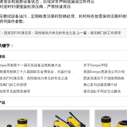
操作者需全程观察设备状态，出现异常声响或漏油立即停止
下降时逆时针缓慢旋松泄压阀，严禁快速泄压
应擦拭设备油污，定期检查活塞杆防锈处理。长时间存放需保持活塞杆收
明书操作参数。
篇：
恩派克P392液压泵：高性能动力单元的专业之选
上一篇：
液压阀门的工作原理
关键字：
资讯
nerpac亮相第十一届石化设备运维检修大会
关于Enerpac学院
宝斯通亮相第三十八届国际五金博览会，共鉴行业新未来
美国Enerpac恩派克公司介绍
派克P392液压泵：高性能动力单元的专业之选
恩派克液压千斤顶使用指南
压阀门的工作原理
离心泵与自吸泵哪个好
动泵常见故障及修理
液压油缸不同步怎么解决
产品