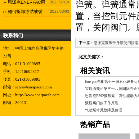
恩派克ENERPAC同
弹簧。弹簧通常
2023/07/19
如何拆卸冻结或锈
2023/03/03
置，当控制元件
置，关闭阀门。
联系我们
下一篇：
恩派克液压千斤顶使用指南
地址：中国上海综合保税区华申路
22号
此文关键字：
电话：021-31009895
相关资讯
手机：15216605317
传真：021-31009895
Enerpac亮相第十一届石化设备
邮箱：sales@enerpacsh.com
网址：http://www.enerpacsh.com
恩派克P392液压泵：高性能动
邮编：200131
液压阀门的工作原理
气动泵常见故障及修理
热销产品