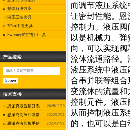
而调节液压系统
整体解决方案
证密封性能。
恩
液压工装夹具
控制力。液压阀
70bar工装夹具
Sweeney航空专用工具
以是机械力、弹
向，可以实现阀
产品搜索
流体流通路径。
液压系统中液压
合串并联等组合
变流体的流量和
技术支持
控制元件。液压
恩派克液压顶升系
2025/11/20
从而控制液压系
恩派克高压油管常
2025/10/21
的，也可以是自
恩派克液压扳手使
2025/04/21