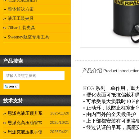
整体解决方案
液压工装夹具
70bar工装夹具
Sweeney航空专用工具
产品搜索
产品介绍
Product introductio
HCG-系列，单作用，重
• 硬化表面可抵抗偏载和
技术支持
• 可承受最大负载时10％
• 止动环，以防止柱塞超
恩派克液压顶升系
2025/11/20
• 由内而外的全天候保护
• 上下部都安装有可更
恩派克高压油管常
2025/10/21
• 经过认证的吊耳，底座
恩派克液压扳手使
2025/04/21